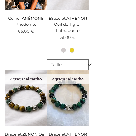
Collier ANÉMONE
Bracelet ATHENOR
Rhodonite
Oeil de Tigre -
Labradorite
Precio
65,00 €
Precio
31,00 €
Agregar al carrito
Agregar al carrito
Bracelet ZENON Oeil
Bracelet ATHENOR