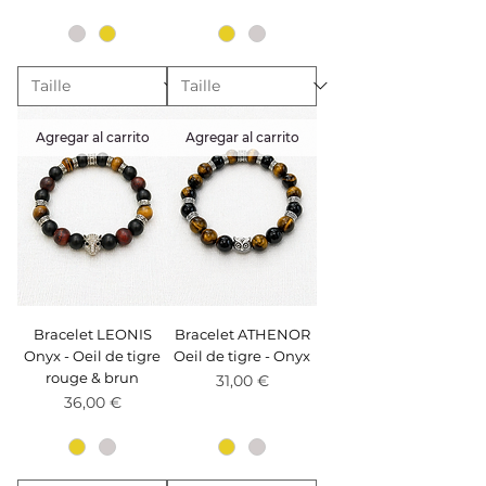
Agregar al carrito
Agregar al carrito
Bracelet LEONIS
Bracelet ATHENOR
Onyx - Oeil de tigre
Oeil de tigre - Onyx
rouge & brun
Precio
31,00 €
Precio
36,00 €