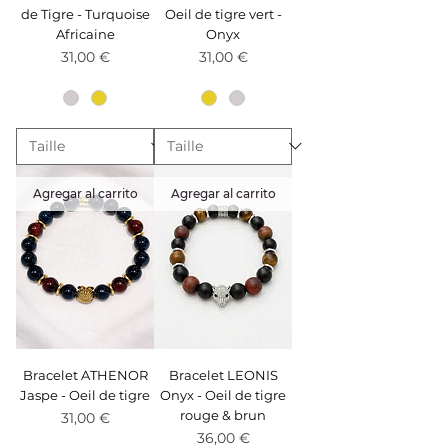
de Tigre - Turquoise
Oeil de tigre vert -
Africaine
Onyx
Precio
Precio
31,00 €
31,00 €
Agregar al carrito
Agregar al carrito
Bracelet ATHENOR
Bracelet LEONIS
Jaspe - Oeil de tigre
Onyx - Oeil de tigre
rouge & brun
Precio
31,00 €
Precio
36,00 €