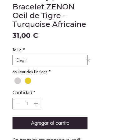
Bracelet ZENON
Oeil de Tigre -
Turquoise Africaine
Precio
31,00 €
Taille
*
couleur des finitions
*
Cantidad
*
Agregar al carrito
Ce bracelet est monté sur un fil