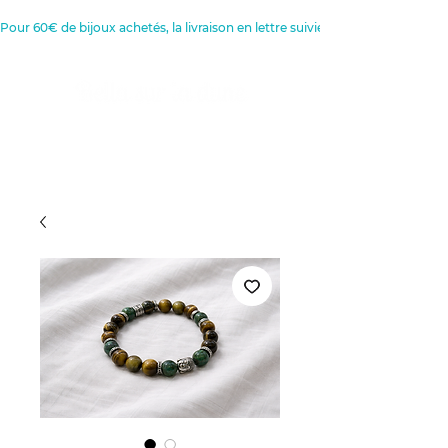
Pour 60€ de bijoux achetés, la livraison en lettre suivie est offerte 
Créatrice de Bijoux, Bougies et
Articles de décoration