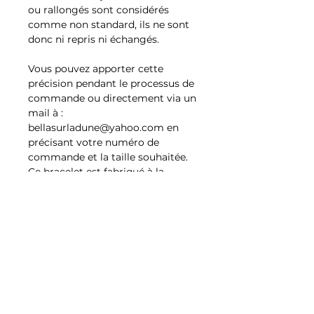
ou rallongés sont considérés
comme non standard, ils ne sont
donc ni repris ni échangés.
Vous pouvez apporter cette
précision pendant le processus de
commande ou directement via un
mail à :
bellasurladune@yahoo.com en
précisant votre numéro de
commande et la taille souhaitée.
Ce bracelet est fabriqué à la
commande.
Conseils d'entretien
Ce bijou Bella sur la dune est
pensé pour vous accompagner au
quotidien. Avec quelques gestes
Productos
simples, vous pouvez préserver