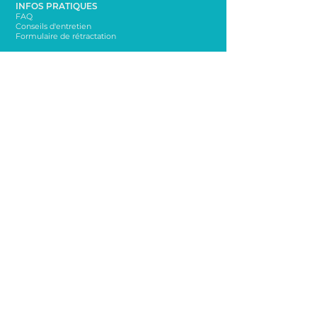
INFOS PRATIQUES
FAQ
Conseils d'entretien
Formulaire de rétractation
À PROPOS
La marque Bella sur la dune
Mentions légales
Conditions Générales de Vente
CONTACT
bellasurladune@yahoo.com
06 65 65 76 72
NEWSLETTER
Rester informé sur les nouveautés!
Envoi
Suivez-moi sur les réseaux