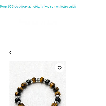
Pour 60€ de bijoux achetés, la livraison en lettre suivie est offerte 
Créatrice de Bijoux, Bougies et
Articles de décoration