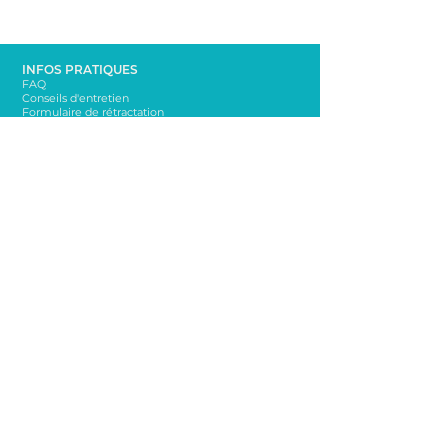
INFOS PRATIQUES
FAQ
Conseils d'entretien
Formulaire de rétractation
À PROPOS
La marque Bella sur la dune
Mentions légales
Conditions Générales de Vente
CONTACT
bellasurladune@yahoo.com
06 65 65 76 72
NEWSLETTER
Rester informé sur les nouveautés!
Envoi