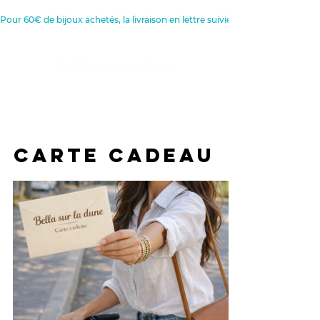
Pour 60€ de bijoux achetés, la livraison en lettre suivie est offerte 
Créatrice de Bijoux, Bougies et
Articles de décoration
CARTE CADEAU
CARTE CADEAU