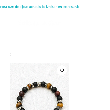
Pour 60€ de bijoux achetés, la livraison en lettre suivie est offerte 
Créatrice de Bijoux, Bougies et
Articles de décoration