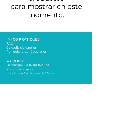
para mostrar en este
momento.
INFOS PRATIQUES
FAQ
Conseils d'entretien
Formulaire de rétractation
À PROPOS
La marque Bella sur la dune
Mentions légales
Conditions Générales de Vente
CONTACT
bellasurladune@yahoo.com
06 65 65 76 72
NEWSLETTER
Rester informé sur les nouveautés!