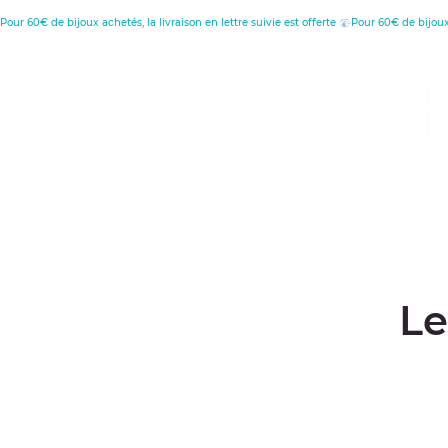
Pour 60€ de bijoux achetés, la livraison en lettre suivie est offerte 
MENU
C
D
Retour à l'accueil
Le