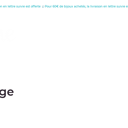
tion
au
uge