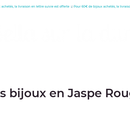
réatrice de Bijoux, Bougies et Articles de décora
écouvrez les vertus
Offrir une carte cade
s bijoux en Jaspe Ro