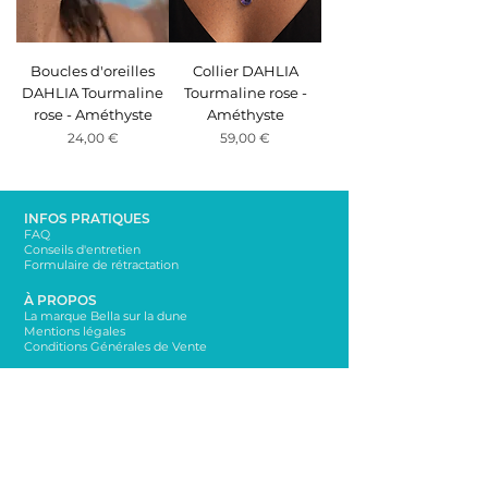
Boucles d'oreilles
Collier DAHLIA
DAHLIA Tourmaline
Tourmaline rose -
rose - Améthyste
Améthyste
Precio
Precio
24,00 €
59,00 €
INFOS PRATIQUES
FAQ
Conseils d'entretien
Formulaire de rétractation
À PROPOS
La marque Bella sur la dune
Mentions légales
Conditions Générales de Vente
CONTACT
bellasurladune@yahoo.com
06 65 65 76 72