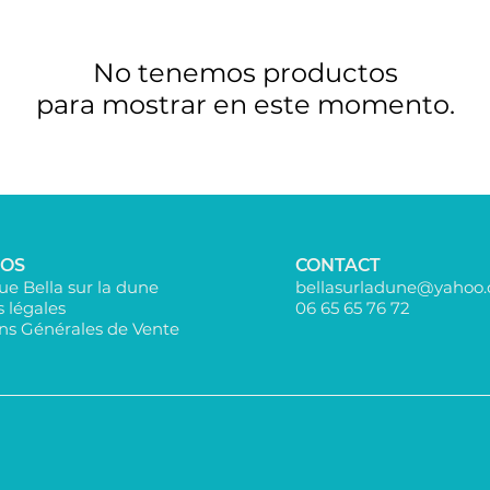
No tenemos productos
para mostrar en este momento.
POS
CONTACT
e Bella sur la dune
bellasurladune@yahoo
 légales
06 65 65 76 72​
ns Générales de Vente