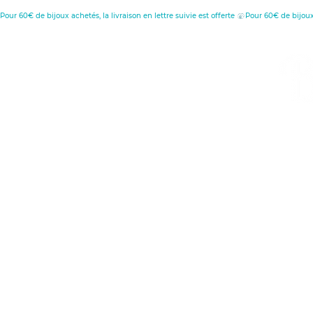
Pour 60€ de bijoux achetés, la livraison en lettre suivie est offerte 
MENU
C
D
Retour à l'accueil