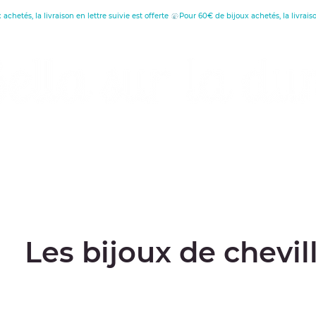
réatrice de Bijoux, Bougies et Articles de décora
écouvrez les vertus
Offrir une carte cade
Les bijoux de chevil