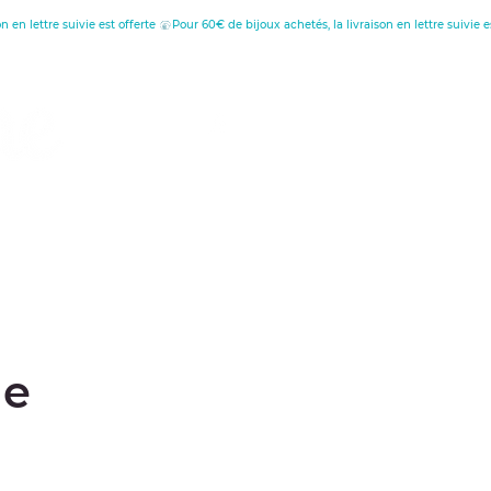
tion
au
le