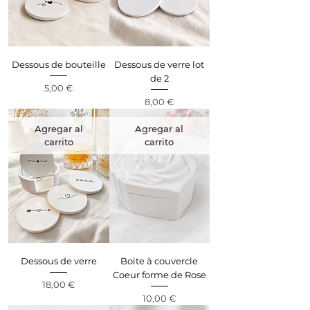
Dessous de bouteille
Dessous de verre lot
de 2
Precio
5,00 €
Precio
8,00 €
Agregar al
Agregar al
carrito
carrito
Dessous de verre
Boite à couvercle
Coeur forme de Rose
Precio
18,00 €
Precio
10,00 €