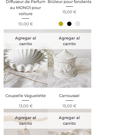
Diffuseur de Parfum
Brûleur pour fondants
au MONOÏ pour
Precio
15,00 €
voiture
Precio
10,00 €
Agregar al
Agregar al
carrito
carrito
Coupelle Vaguelette
Carroussel
Precio
Precio
13,00 €
15,00 €
Agregar al
Agregar al
carrito
carrito