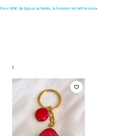
Pour 60€ de bijoux achetés, la livraison en lettre suivie est offerte 
Créatrice de Bijoux, Bougies et
Articles de décoration