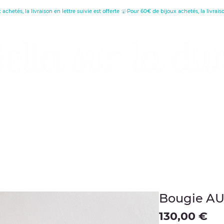
réatrice de Bijoux, Bougies et Articles de décora
écouvrez les vertus
Offrir une carte cade
Bougie AU
Pr
130,00 €