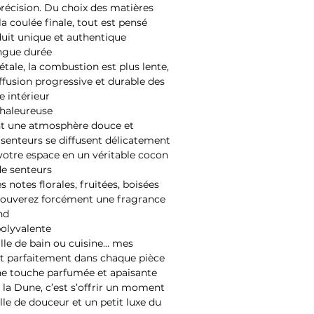
 précision. Du choix des matières
a coulée finale, tout est pensé
duit unique et authentique
ongue durée
étale, la combustion est plus lente,
fusion progressive et durable des
 intérieur
haleureuse
t une atmosphère douce et
 senteurs se diffusent délicatement
votre espace en un véritable cocon
de senteurs
 notes florales, fruitées, boisées
trouverez forcément une fragrance
nd
polyvalente
lle de bain ou cuisine… mes
nt parfaitement dans chaque pièce
ne touche parfumée et apaisante
r la Dune, c’est s’offrir un moment
lle de douceur et un petit luxe du