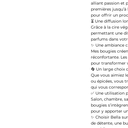
alliant passion et
premières jusqu’à l
pour offrir un pro
⏳ Une diffusion l
Grâce à la cire vég
permettant une dif
parfums dans votre
✨ Une ambiance c
Mes bougies créen
réconfortante. Les
pour transformer 
🔄 Un large choix 
Que vous aimiez les
ou épicées, vous 
qui vous correspo
✅ Une utilisation 
Salon, chambre, sa
bougies s’intègre
pour y apporter u
✨ Choisir Bella su
de détente, une bu