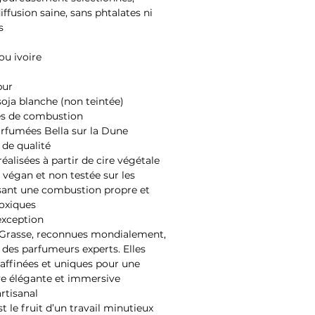
ffusion saine, sans phtalates ni
s
ou ivoire
pur
soja blanche (non teintée)
res de combustion
arfumées Bella sur la Dune
 de qualité
éalisées à partir de cire végétale
 végan et non testée sur les
sant une combustion propre et
oxiques
exception
 Grasse, reconnues mondialement,
 des parfumeurs experts. Elles
raffinées et uniques pour une
ve élégante et immersive
artisanal
 le fruit d’un travail minutieux