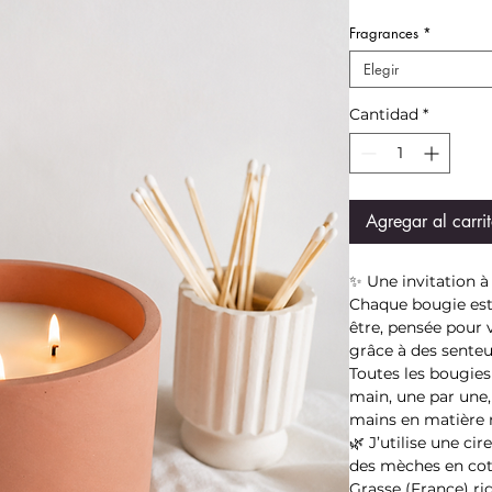
Fragrances
*
Elegir
Cantidad
*
Agregar al carri
✨ Une invitation à 
Chaque bougie est 
être, pensée pour
grâce à des senteu
Toutes les bougies
main, une par une,
mains en matière 
🌿 J’utilise une ci
des mèches en cot
Grasse (France) r