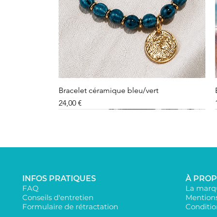
Bracelet céramique bleu/vert
Precio
24,00 €
INFOS PRATIQUES
À PRO
FAQ
La marqu
Conseils d'entretien
Mentions
Formulaire de rétractation
Conditio