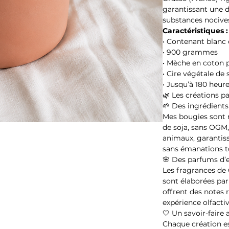
garantissant une di
substances nocive
Caractéristiques :
• Contenant blanc 
• 900 grammes
• Mèche en coton 
• Cire végétale de 
• Jusqu’à 180 heu
🌿 Les créations p
🌱 Des ingrédients
Mes bougies sont r
de soja, sans OGM,
animaux, garantis
sans émanations t
🌸 Des parfums d’
Les fragrances de
sont élaborées par
offrent des notes 
expérience olfacti
🤍 Un savoir-faire 
Chaque création est