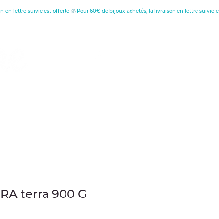
tion
au
RA terra 900 G
ecio