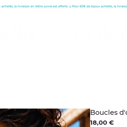
réatrice de Bijoux, Bougies et Articles de décora
écouvrez les vertus
Offrir une carte cade
Boucles d'o
Pre
18,00 €