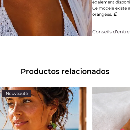
également disponi
Ce modèle existe 
orangées. 🍒
Conseils d'entre
Ce bijou Bella sur
accompagner au qu
simples, vous pouv
pendant très long
Pour cela évitez t
Productos relacionados
crèmes et les par
vos bijoux avant 
baigner. Lorsque v
rangez-les séparém
Nouveauté
offerte.