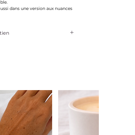
ble.
aussi dans une version aux nuances
tien
 la dune est pensé pour vous
otidien. Avec quelques gestes
ez préserver son éclat et sa beauté
temps.
out contact avec le maquillage, les
fums, pensez également à retirer
de prendre une douche ou de vous
ous ne portez pas vos bijoux,
ent dans la pochette qui vous est