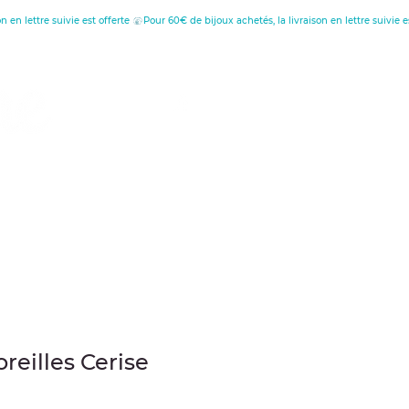
tion
au
reilles Cerise
cio