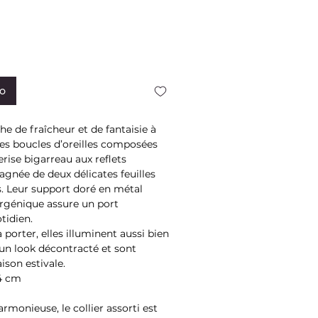
to
e de fraîcheur et de fantaisie à
es boucles d’oreilles composées
rise bigarreau aux reflets
gnée de deux délicates feuilles
s. Leur support doré en métal
rgénique assure un port
tidien.
à porter, elles illuminent aussi bien
un look décontracté et sont
aison estivale.
 4 cm
rmonieuse, le collier assorti est