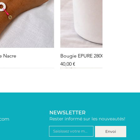
le Nacre
Bougie EPURE 280G
Precio
40,00 €
NEWSLETTER
.com
Rester informé sur les nouveautés!
Envoi