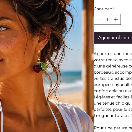
Cantidad
*
Agregar al carri
Apportez une touch
votre tenue avec c
d’une généreuse ce
bordeaux, accompa
vertes translucide
européen hypoalle
confortable au quo
Légères et faciles 
une tenue chic qu’
parfaites pour la s
Longueur totale :
Pour une parure ha