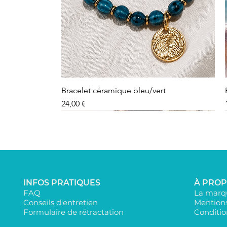
Bracelet céramique bleu/vert
Precio
24,00 €
INFOS PRATIQUES
À PRO
FAQ
La marqu
Conseils d'entretien
Mentions
Formulaire de rétractation
Conditio