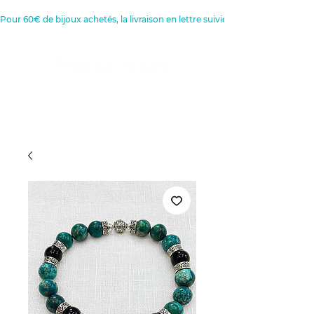
Pour 60€ de bijoux achetés, la livraison en lettre suivie est offerte 
Créatrice de Bijoux, Bougies et
Articles de décoration