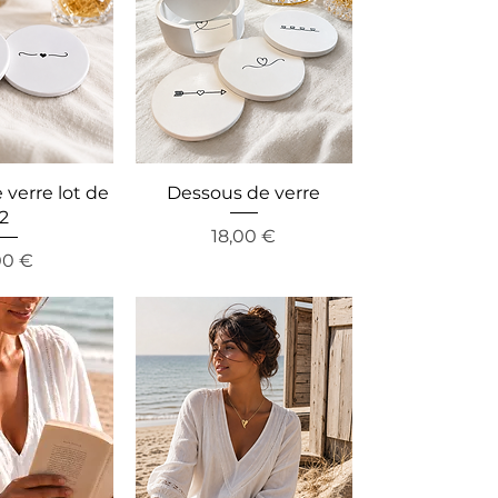
verre lot de
Dessous de verre
2
Precio
18,00 €
ecio
00 €