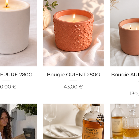
 EPURE 280G
Bougie ORIENT 280G
Bougie AUR
recio
Precio
0,00 €
43,00 €
Pre
130