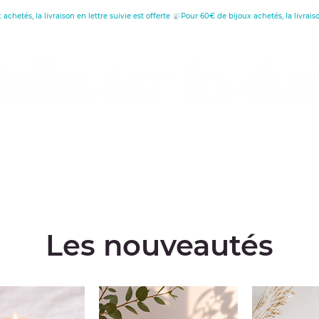
réatrice de Bijoux, Bougies et Articles de décora
écouvrez les vertus
Offrir une carte cade
Les nouveautés