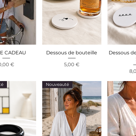
E CADEAU
Dessous de bouteille
Dessous de 
Precio
Precio
0,00 €
5,00 €
Pr
8,
té
Nouveauté