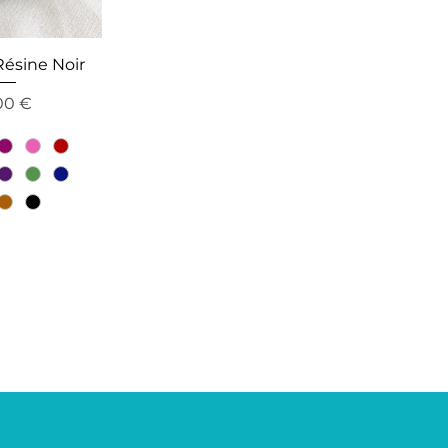
Résine Noir
cio
00 €