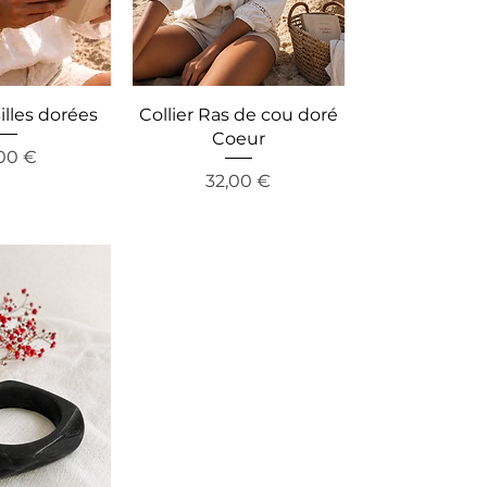
illes dorées
Collier Ras de cou doré
Coeur
cio
00 €
Precio
32,00 €