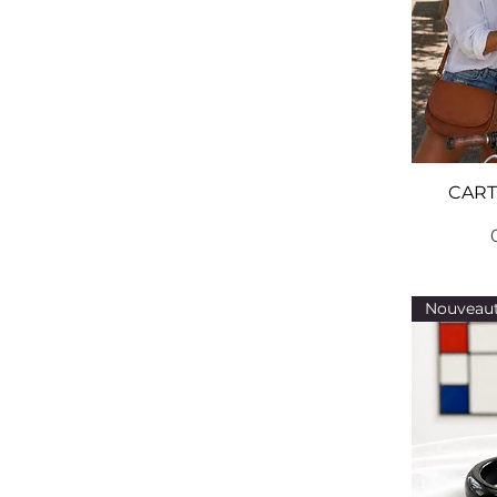
citronnelle&géranium/anti-
moustique
Deauville
Fleur d'oranger
Fleur de cerisier
Fleur de coton
Fleur de sakura
CART
Fleur de tiaré
Gabrielle
Kessala
Le grand potager
Le petit potager
Nouveau
Le petit verger
Linge propre
Majorelle
Menthe poivrée
Monoï
Monoï coco
Monoï rosé