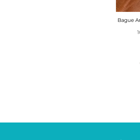
Bague A
P
1