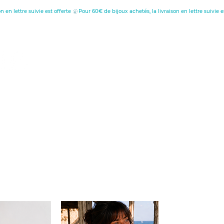
tion
au