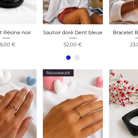
t Résine noir
Sautoir doré Dent bleue
Bracelet B
recio
Precio
Pre
18,00 €
52,00 €
23,
Nouveauté