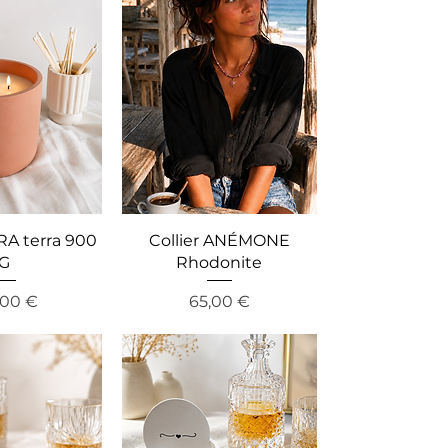
A terra 900
Collier ANÉMONE
G
Rhodonite
cio
Precio
,00 €
65,00 €