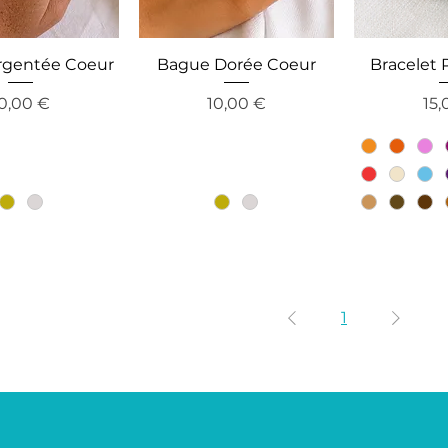
rgentée Coeur
Bague Dorée Coeur
Bracelet 
recio
Precio
Pre
0,00 €
10,00 €
15,
1