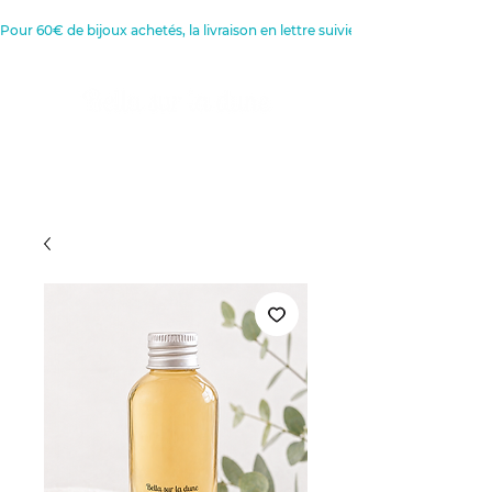
Pour 60€ de bijoux achetés, la livraison en lettre suivie est offerte 
Créatrice de Bijoux, Bougies et
Articles de décoration