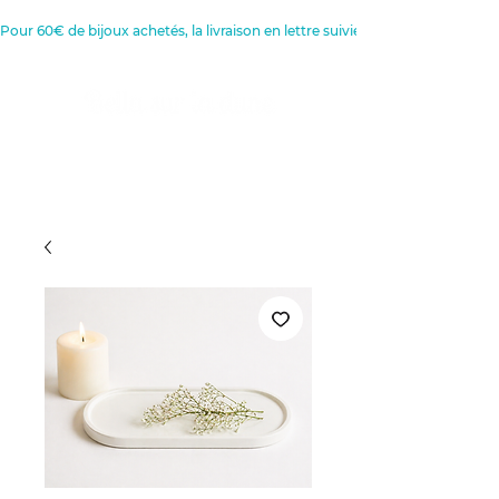
Pour 60€ de bijoux achetés, la livraison en lettre suivie est offerte 
Créatrice de Bijoux, Bougies et
Articles de décoration