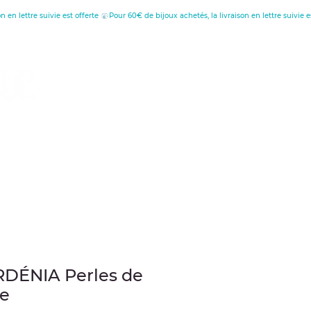
tion
au
RDÉNIA Perles de
se