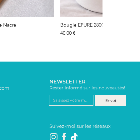
le Nacre
Bougie EPURE 280G
Precio
40,00 €
NEWSLETTER
.com
Rester informé sur les nouveautés!
Envoi
Suivez-moi sur les réseaux
lle
 bleue
ur
Dessous de verre lot de 2
Bracelet Billes dorées
Bracelet Résine Noir