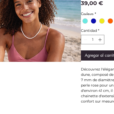
Pre
39,00 €
Couleurs
*
Cantidad
*
Agregar al carri
Découvrez l'éléganc
dune, composé de 
7 mm de diamètre,
perle rose pour un
d'environ 41 cm, i
chainette d'extens
confort sur mesur