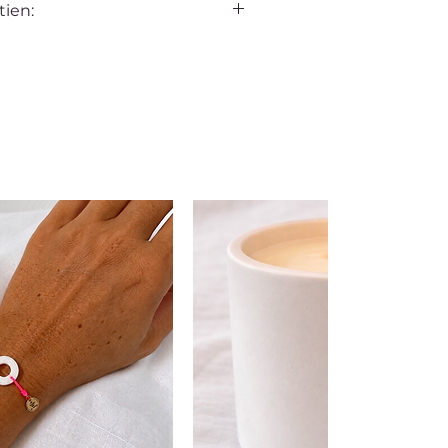
tien:
 la dune est pensé pour vous
otidien. Avec quelques gestes
ez préserver son éclat et sa beauté
temps.
out contact avec le maquillage, les
fums, pensez également à retirer
de prendre une douche ou de vous
ous ne portez pas vos bijoux,
ent dans la pochette qui vous est