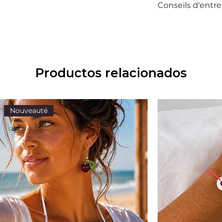
Conseils d'entre
Ce bijou Bella sur
accompagner au qu
simples, vous pouv
pendant très long
Pour cela évitez t
Productos relacionados
crèmes et les par
vos bijoux avant 
baigner. Lorsque v
rangez-les séparém
Nouveauté
offerte.