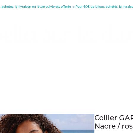
réatrice de Bijoux, Bougies et Articles de décora
écouvrez les vertus
Offrir une carte cade
Collier GA
Nacre / ro