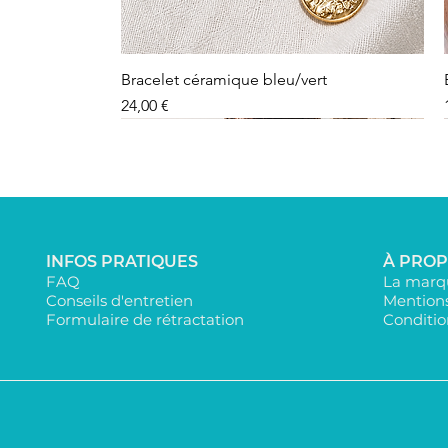
Bracelet céramique bleu/vert
Precio
24,00 €
INFOS PRATIQUES
À PRO
FAQ
La marqu
Conseils d'entretien
Mentions
Formulaire de rétractation
Conditio
Bougie AURA terra 900 G
Dessous de verre
Collier Ras de cou doré Coeur