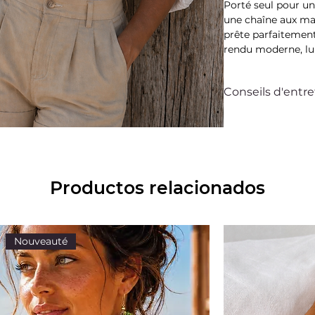
Porté seul pour un
une chaîne aux mai
prête parfaitement
rendu moderne, lu
Conseils d'entre
Ce bijou Bella sur
accompagner au qu
simples, vous pouv
pendant très long
Pour cela évitez t
Productos relacionados
crèmes et les par
vos bijoux avant 
baigner. Lorsque v
rangez-les séparém
Nouveauté
offerte.