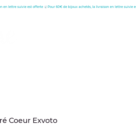
tion
au
ré Coeur Exvoto
cio