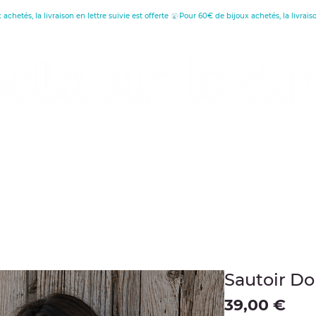
réatrice de Bijoux, Bougies et Articles de décora
écouvrez les vertus
Offrir une carte cade
Sautoir Do
Pre
39,00 €