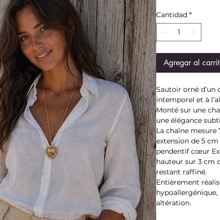
Cantidad
*
Agregar al carri
Sautoir orné d’un
intemporel et à l’
Monté sur une chaîn
une élégance subti
La chaîne mesure 
extension de 5 cm 
pendentif cœur Ex
hauteur sur 3 cm d
restant raffiné.
Entièrement réalisé
hypoallergénique, 
altération.