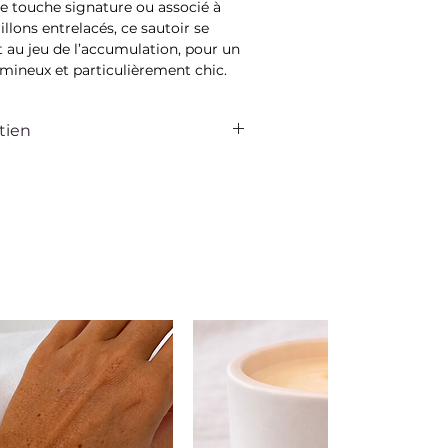
e touche signature ou associé à
llons entrelacés, ce sautoir se
 au jeu de l’accumulation, pour un
mineux et particulièrement chic.
tien
 la dune est pensé pour vous
otidien. Avec quelques gestes
ez préserver son éclat et sa beauté
temps.
out contact avec le maquillage, les
fums, pensez également à retirer
de prendre une douche ou de vous
ous ne portez pas vos bijoux,
ent dans la pochette qui vous est