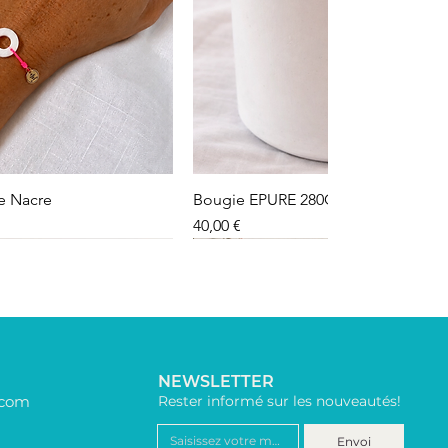
le Nacre
Bougie EPURE 280G
Precio
40,00 €
NEWSLETTER
.com
Rester informé sur les nouveautés!
Envoi