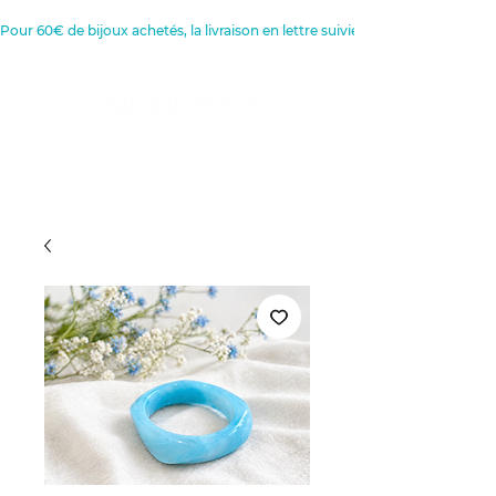
Pour 60€ de bijoux achetés, la livraison en lettre suivie est offerte 
Créatrice de Bijoux, Bougies et
Articles de décoration