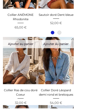
Collier ANÉMONE
Sautoir doré Dent bleue
Rhodonite
Prix
52,00 €
Prix
65,00 €
Ajouter au panier
Ajouter au panier
Collier Ras de cou doré
Collier Doré Léopard
Coeur
demi rond et breloques
Prix
Prix
32,00 €
54,00 €