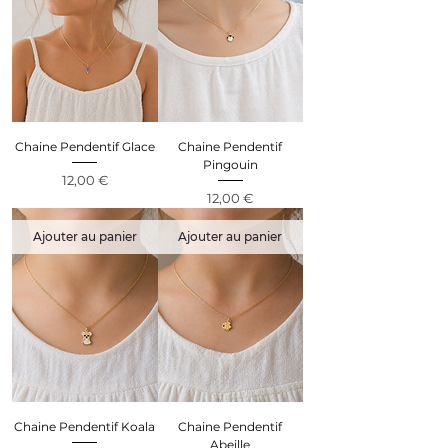
Chaine Pendentif Glace
Chaine Pendentif
Pingouin
Prix
12,00 €
Prix
12,00 €
Ajouter au panier
Ajouter au panier
Chaine Pendentif Koala
Chaine Pendentif
Abeille