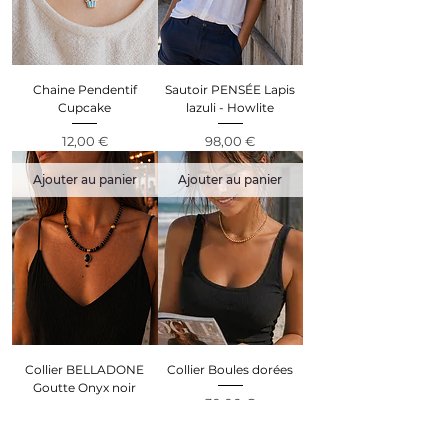
Chaine Pendentif
Sautoir PENSÉE Lapis
Cupcake
lazuli - Howlite
Prix
Prix
12,00 €
98,00 €
Ajouter au panier
Ajouter au panier
Collier BELLADONE
Collier Boules dorées
Goutte Onyx noir
Prix
30,00 €
Prix
69,00 €