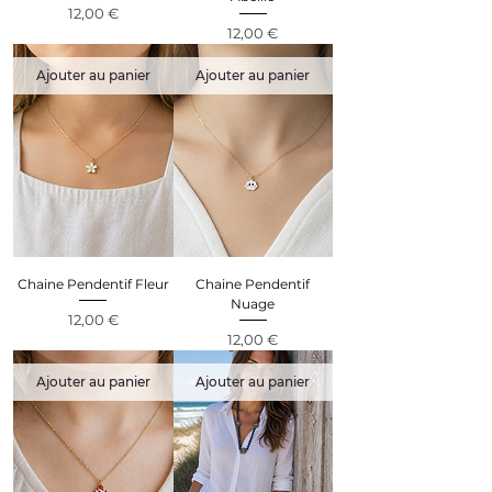
Prix
12,00 €
Prix
12,00 €
Ajouter au panier
Ajouter au panier
Chaine Pendentif Fleur
Chaine Pendentif
Nuage
Prix
12,00 €
Prix
12,00 €
Ajouter au panier
Ajouter au panier