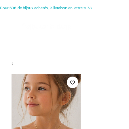
Pour 60€ de bijoux achetés, la livraison en lettre suivie est offerte 
Créatrice de Bijoux, Bougies et
Articles de décoration