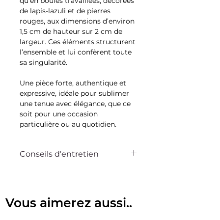
qu’en boules travaillées, décorées
de lapis-lazuli et de pierres
rouges, aux dimensions d’environ
1,5 cm de hauteur sur 2 cm de
largeur. Ces éléments structurent
l’ensemble et lui confèrent toute
sa singularité.
Une pièce forte, authentique et
expressive, idéale pour sublimer
une tenue avec élégance, que ce
soit pour une occasion
particulière ou au quotidien.
Conseils d'entretien
Ce bijou Bella sur la dune est
pensé pour vous accompagner au
quotidien. Avec quelques gestes
Vous aimerez aussi..
simples, vous pouvez préserver
son éclat et sa beauté pendant