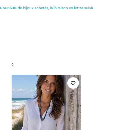
Pour 60€ de bijoux achetés, la livraison en lettre suivie est offerte 
Créatrice de Bijoux, Bougies et
Articles de décoration