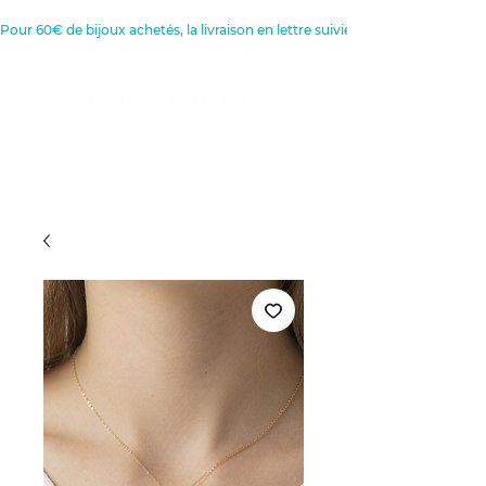
Pour 60€ de bijoux achetés, la livraison en lettre suivie est offerte 
Créatrice de Bijoux, Bougies et
Articles de décoration