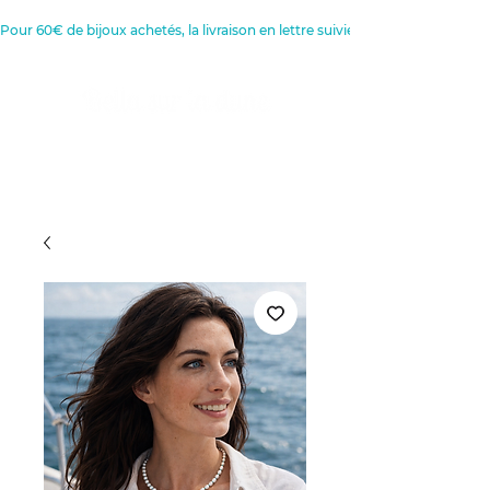
Pour 60€ de bijoux achetés, la livraison en lettre suivie est offerte 
Créatrice de Bijoux, Bougies et
Articles de décoration