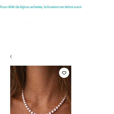
Pour 60€ de bijoux achetés, la livraison en lettre suivie est offerte 
Créatrice de Bijoux, Bougies et
Articles de décoration