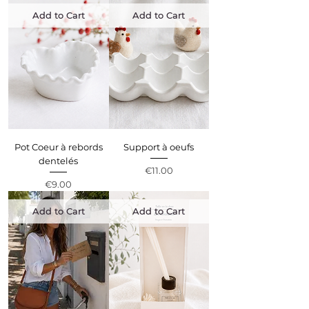
Add to Cart
Add to Cart
Pot Coeur à rebords
Support à oeufs
dentelés
Price
€11.00
Price
€9.00
Add to Cart
Add to Cart