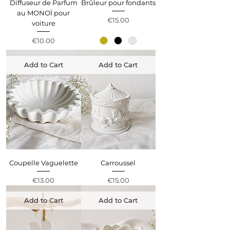
Diffuseur de Parfum
Brûleur pour fondants
au MONOÏ pour
Price
€15.00
voiture
Price
€10.00
Add to Cart
Add to Cart
Coupelle Vaguelette
Carroussel
Price
Price
€13.00
€15.00
Add to Cart
Add to Cart