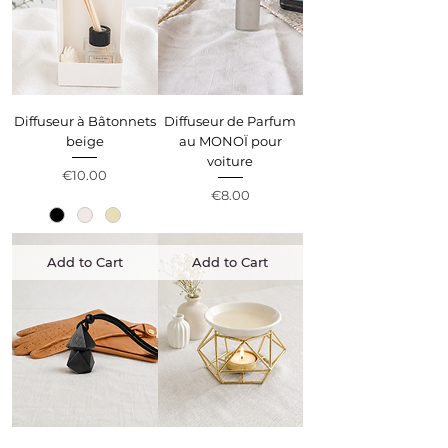
Diffuseur à Bâtonnets
Diffuseur de Parfum
beige
au MONOÏ pour
voiture
Price
€10.00
Price
€8.00
Add to Cart
Add to Cart