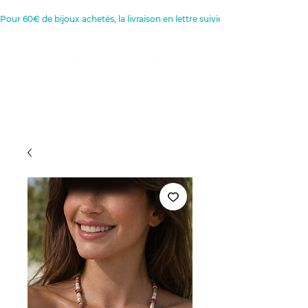
Pour 60€ de bijoux achetés, la livraison en lettre suivie est offerte 
Créatrice de Bijoux, Bougies et
Articles de décoration