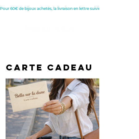
Pour 60€ de bijoux achetés, la livraison en lettre suivie est offerte 
Créatrice de Bijoux, Bougies et
Articles de décoration
CARTE CADEAU
CARTE CADEAU