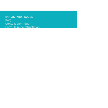
INFOS PRATIQUES
FAQ
Conseils d'entretien
Formulaire de rétractation
À PROPOS
La marque Bella sur la dune
Mentions légales
Conditions Générales de Vente
CONTACT
bellasurladune@yahoo.com
06 65 65 76 72
NEWSLETTER
Rester informé sur les nouveautés!
Envoi