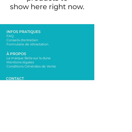
show here right now.
INFOS PRATIQUES
FAQ
Conseils d'entretien
Formulaire de rétractation
À PROPOS
La marque Bella sur la dune
Mentions légales
Conditions Générales de Vente
CONTACT
bellasurladune@yahoo.com
06 65 65 76 72
NEWSLETTER
Rester informé sur les nouveautés!
Envoi