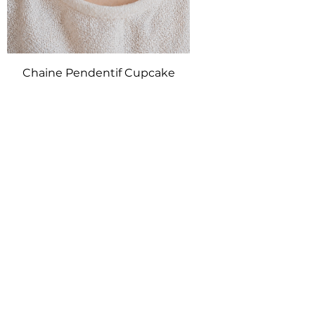
Chaine Pendentif Cupcake
Price
€12.00
Add to Cart