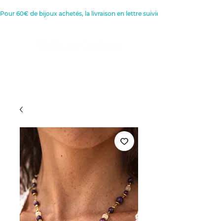
Pour 60€ de bijoux achetés, la livraison en lettre suivie est offerte 
Créatrice de Bijoux, Bougies et
Articles de décoration