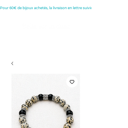
Pour 60€ de bijoux achetés, la livraison en lettre suivie est offerte 
Créatrice de Bijoux, Bougies et
Articles de décoration