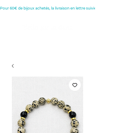
Pour 60€ de bijoux achetés, la livraison en lettre suivie est offerte 
Créatrice de Bijoux, Bougies et
Articles de décoration