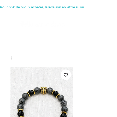
Pour 60€ de bijoux achetés, la livraison en lettre suivie est offerte 
Créatrice de Bijoux, Bougies et
Articles de décoration