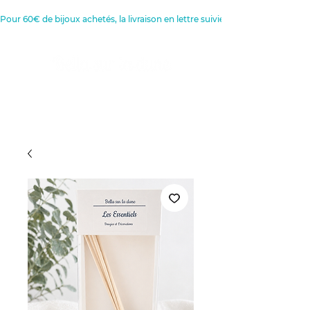
Pour 60€ de bijoux achetés, la livraison en lettre suivie est offerte 
Créatrice de Bijoux, Bougies et
Articles de décoration