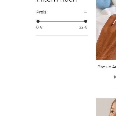
Preis
0 €
22 €
Bague A
P
1