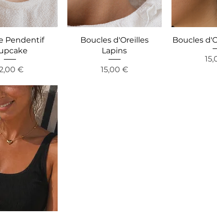
e Pendentif
Boucles d'Oreilles
Boucles d'Or
upcake
Lapins
Pre
15,
reis
Preis
12,00 €
15,00 €