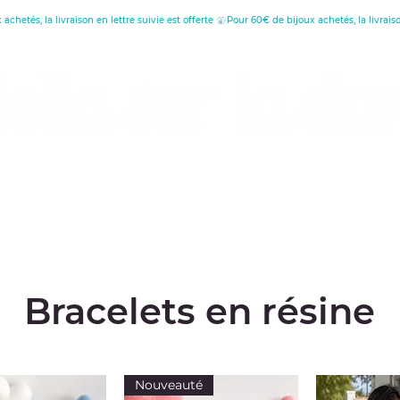
réatrice de Bijoux, Bougies et Articles de décora
écouvrez les vertus
Offrir une carte cade
Bracelets en résine
Nouveauté