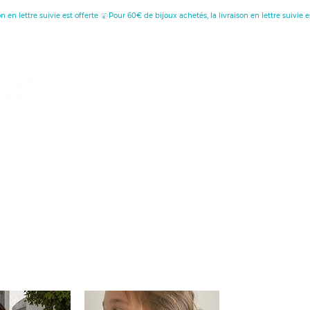
tion
au