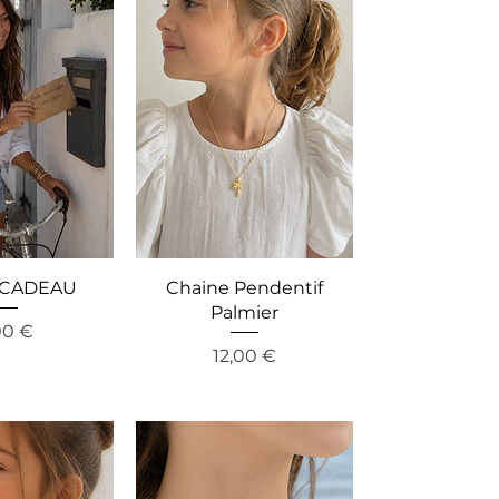
 CADEAU
Chaine Pendentif
Palmier
is
00 €
Preis
12,00 €