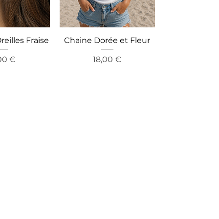
eilles Fraise
Chaine Dorée et Fleur
is
Preis
00 €
18,00 €