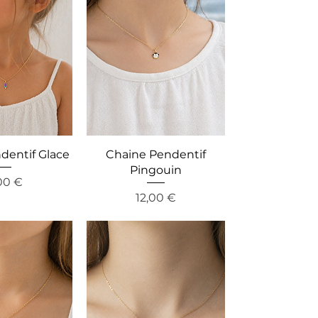
dentif Glace
Chaine Pendentif
Pingouin
is
00 €
Preis
12,00 €