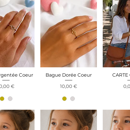
rgentée Coeur
Bague Dorée Coeur
CARTE
reis
Preis
Pre
0,00 €
10,00 €
0,