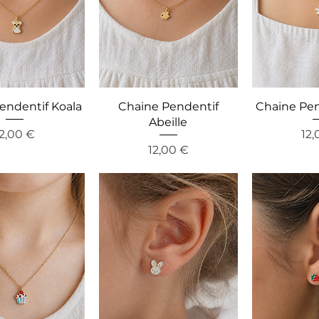
endentif Koala
Chaine Pendentif
Chaine Pen
Abeille
reis
Pre
12,00 €
12,
Preis
12,00 €