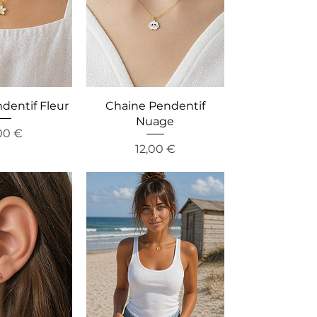
dentif Fleur
Chaine Pendentif
Nuage
is
00 €
Preis
12,00 €