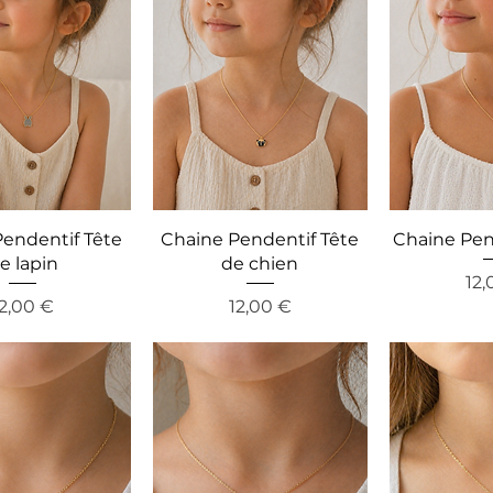
endentif Tête
Chaine Pendentif Tête
Chaine Pen
e lapin
de chien
Pre
12,
reis
Preis
12,00 €
12,00 €