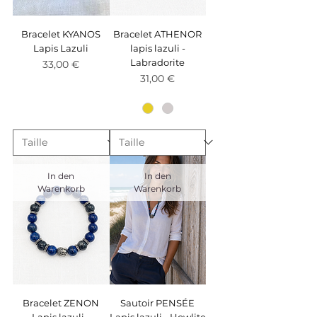
Bracelet KYANOS
Bracelet ATHENOR
Lapis Lazuli
lapis lazuli -
Labradorite
Preis
33,00 €
Preis
31,00 €
In den
In den
Warenkorb
Warenkorb
Bracelet ZENON
Sautoir PENSÉE
Lapis lazuli -
Lapis lazuli - Howlite