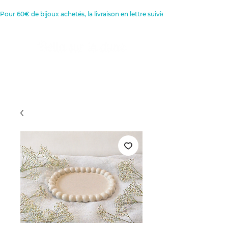
Pour 60€ de bijoux achetés, la livraison en lettre suivie est offerte 
Créatrice de Bijoux, Bougies et
Articles de décoration