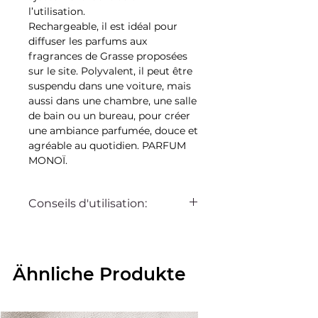
l’utilisation.
Rechargeable, il est idéal pour
diffuser les parfums aux
fragrances de Grasse proposées
sur le site. Polyvalent, il peut être
suspendu dans une voiture, mais
aussi dans une chambre, une salle
de bain ou un bureau, pour créer
une ambiance parfumée, douce et
agréable au quotidien. PARFUM
MONOÏ.
Conseils d'utilisation:
* Dévissez le capuchon en forme
de triangle, retirez la protection
en plastique, puis revissez
Ähnliche Produkte
soigneusement le bouchon.
* Retournez brièvement le flacon
afin d’imbiber le bouchon et