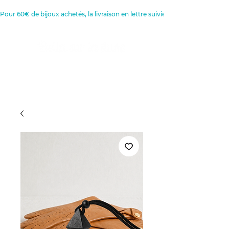
Pour 60€ de bijoux achetés, la livraison en lettre suivie est offerte 
Créatrice de Bijoux, Bougies et
Articles de décoration