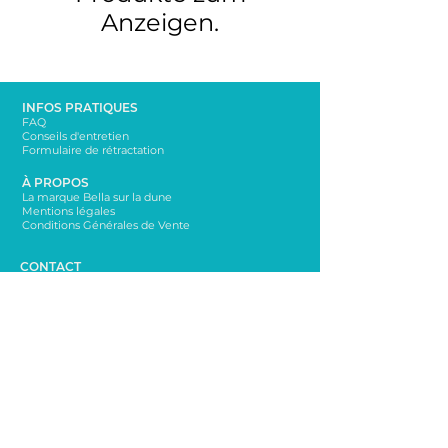
Anzeigen.
INFOS PRATIQUES
FAQ
Conseils d'entretien
Formulaire de rétractation
À PROPOS
La marque Bella sur la dune
Mentions légales
Conditions Générales de Vente
CONTACT
bellasurladune@yahoo.com
06 65 65 76 72
NEWSLETTER
Rester informé sur les nouveautés!
Envoi