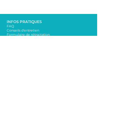
INFOS PRATIQUES
FAQ
Conseils d'entretien
Formulaire de rétractation
À PROPOS
La marque Bella sur la dune
Mentions légales
Conditions Générales de Vente
CONTACT
bellasurladune@yahoo.com
06 65 65 76 72
NEWSLETTER
Rester informé sur les nouveautés!
Envoi