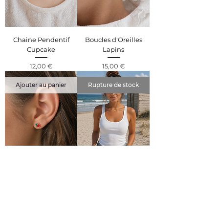
Chaine Pendentif
Boucles d'Oreilles
Cupcake
Lapins
Prix
Prix
12,00 €
15,00 €
Ajouter au panier
Rupture de stock
Boucles d'Oreilles
Chaine Dorée et Fleur
Fraise
Prix
18,00 €
Prix
15,00 €