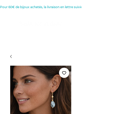
Pour 60€ de bijoux achetés, la livraison en lettre suivie est offerte 
Créatrice de Bijoux, Bougies et
Articles de décoration