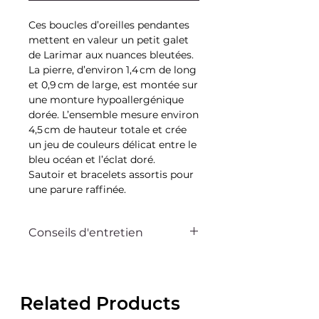
Ces boucles d’oreilles pendantes
mettent en valeur un petit galet
de Larimar aux nuances bleutées.
La pierre, d’environ 1,4 cm de long
et 0,9 cm de large, est montée sur
une monture hypoallergénique
dorée. L’ensemble mesure environ
4,5 cm de hauteur totale et crée
un jeu de couleurs délicat entre le
bleu océan et l’éclat doré.
Sautoir et bracelets assortis pour
une parure raffinée.
Conseils d'entretien
Ce bijou Bella sur la dune est
pensé pour vous accompagner au
quotidien. Avec quelques gestes
Related Products
simples, vous pouvez préserver
son éclat et sa beauté pendant