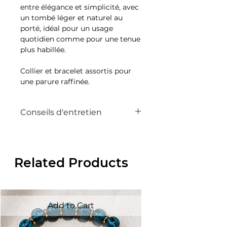
entre élégance et simplicité, avec
un tombé léger et naturel au
porté, idéal pour un usage
quotidien comme pour une tenue
plus habillée.
Collier et bracelet assortis pour
une parure raffinée.
Conseils d'entretien
Ce bijou Bella sur la dune est
pensé pour vous accompagner au
quotidien. Avec quelques gestes
Related Products
simples, vous pouvez préserver
son éclat et sa beauté pendant
très longtemps.
Pour cela évitez tout contact avec
le maquillage, les crèmes et les
Add to Cart
parfums, pensez également à
retirer vos bijoux avant de