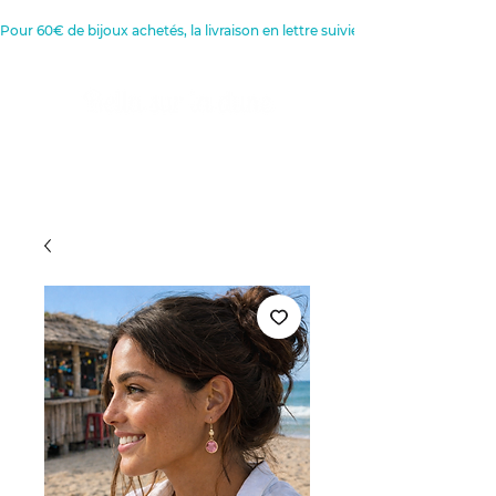
Pour 60€ de bijoux achetés, la livraison en lettre suivie est offerte 
Créatrice de Bijoux, Bougies et
Articles de décoration