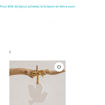
Pour 60€ de bijoux achetés, la livraison en lettre suivie est offerte 
Créatrice de Bijoux, Bougies et
Articles de décoration