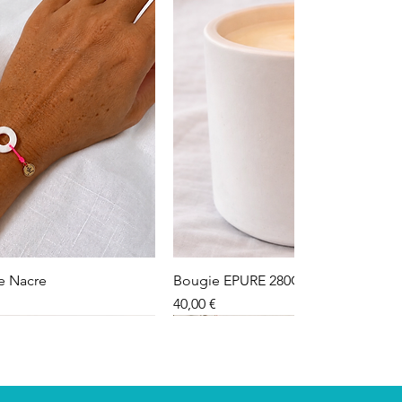
le Nacre
Bougie EPURE 280G
Preis
40,00 €