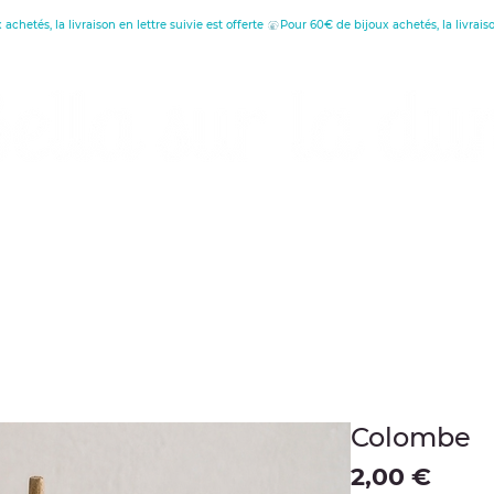
réatrice de Bijoux, Bougies et Articles de décora
écouvrez les vertus
Offrir une carte cade
Colombe
Preis
2,00 €