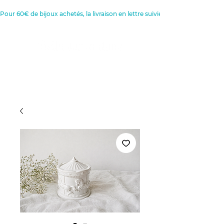
Pour 60€ de bijoux achetés, la livraison en lettre suivie est offerte 
Créatrice de Bijoux, Bougies et
Articles de décoration