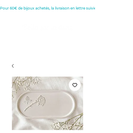
Pour 60€ de bijoux achetés, la livraison en lettre suivie est offerte 
Créatrice de Bijoux, Bougies et
Articles de décoration